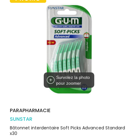
Trousse à
alimentaires
CHEVEUX
VOTRE
pharmacie
PHARMACIES
APPLICATION
Dispositifs
Cheveux
DE GARDE
DE SANTÉ
médicaux
Corps
Homme
Solaire
Visage
Survolez la photo
pour zoomer
PARAPHARMACIE
SUNSTAR
Bâtonnet interdentaire Soft Picks Advanced Standard
x30