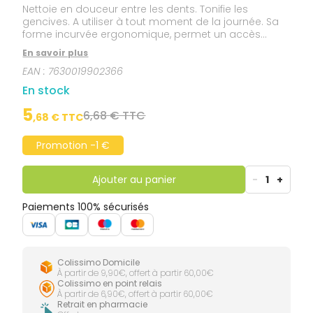
Nettoie en douceur entre les dents. Tonifie les
gencives. A utiliser à tout moment de la journée. Sa
forme incurvée ergonomique, permet un accès
facilité à toutes les zones de la bouche, même les
En savoir plus
plus difficiles d'accès.
EAN :
7630019902366
En stock
5
6,68 € TTC
,
68
€ TTC
Promotion -1 €
Ajouter au panier
-
1
+
Paiements 100% sécurisés
Colissimo Domicile
À partir de 9,90€, offert à partir 60,00€
Colissimo en point relais
À partir de 6,90€, offert à partir 60,00€
Retrait en pharmacie