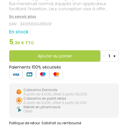
flux menstruel normal, équipés d’un applicateur
facilitant l’insertion. Leur conception vise à offrir
confort et discrétion pendant l’utilisation quotidienne.
En savoir plus
Disponibles selon les besoins en différents niveaux
EAN :
3401560049909
d’absorption. À utiliser conformément aux
recommandations d’utilisation et à changer
En stock
régulièrement au cours de la journée.
5
,
30
€ TTC
Ajouter au panier
-
1
+
Paiements 100% sécurisés
Colissimo Domicile
À partir de 9,90€, offert à partir 60,00€
Colissimo en point relais
À partir de 6,90€, offert à partir 60,00€
Retrait en pharmacie
Offert
Politique de retour
Satisfait ou remboursé