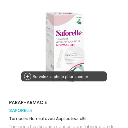
Trousse à
alimentaires
CHEVEUX
VOTRE
pharmacie
PHARMACIES
APPLICATION
Dispositifs
Cheveux
DE GARDE
DE SANTÉ
médicaux
Corps
Homme
Solaire
Visage
Survolez la photo pour zoomer
PARAPHARMACIE
SAFORELLE
Tampons Normal avec Applicateur x16
Tampons hygiéniques conçus pour l’absorption du