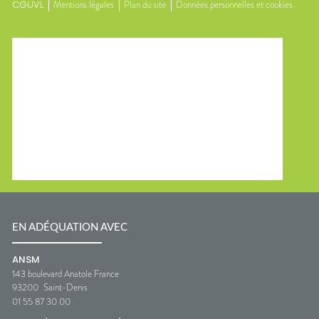
CGUVL
Mentions légales
Plan du site
Données personnelles et cookies
EN ADÉQUATION AVEC
ANSM
143 boulevard Anatole France
93200
Saint-Denis
01 55 87 30 00