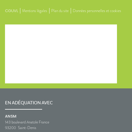
CGUVL
Mentions légales
Plan du site
Données personnelles et cookies
EN ADÉQUATION AVEC
ANSM
143 boulevard Anatole France
93200
Saint-Denis