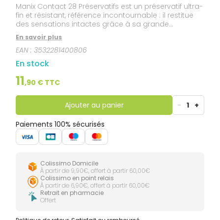
Manix Contact 28 Préservatifs est un préservatif ultra-
fin et résistant, référence incontournable : il restitue
des sensations intactes grâce à sa grande
finesse.Sa surface douce et sa lubrification équilibrée
En savoir plus
offrent un confort optimal aux deux partenaires.Le
EAN :
3532281400806
préservatif Manix Contact est lubrifié et avec
réservoir. Il est de couleur naturelle, et son odeur est
En stock
discrète et agréable. Testé électroniquement à 100%,
il affiche les normes les plus exigeantes pour votre
11
,
90
€ TTC
sérénité.Dimensions : longueur 185 mm / largeur 52
mm.
Ajouter au panier
-
1
+
Paiements 100% sécurisés
Colissimo Domicile
À partir de 9,90€, offert à partir 60,00€
Colissimo en point relais
À partir de 6,90€, offert à partir 60,00€
Retrait en pharmacie
Offert