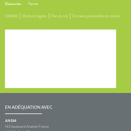
Dimanche
:
Fermé
CGUVL
Mentions légales
Plan du site
Données personnelles et cookies
EN ADÉQUATION AVEC
ANSM
143 boulevard Anatole France