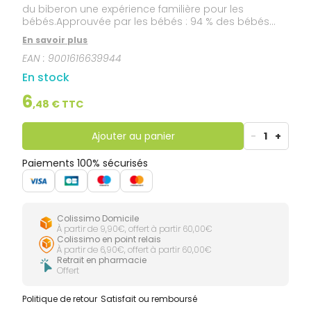
du biberon une expérience familière pour les
bébés.Approuvée par les bébés : 94 % des bébés
acceptent la tétine MAM.À partir de 0 mois.Design
En savoir plus
plat unique : s’adapte toujours parfaitement à la
EAN :
9001616639944
bouche du bébé Convient à tous types de liquides.
En stock
6
,
48
€ TTC
Ajouter au panier
-
1
+
Paiements 100% sécurisés
Colissimo Domicile
À partir de 9,90€, offert à partir 60,00€
Colissimo en point relais
À partir de 6,90€, offert à partir 60,00€
Retrait en pharmacie
Offert
Politique de retour
Satisfait ou remboursé